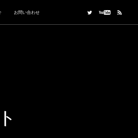
介
お問い合わせ
ト