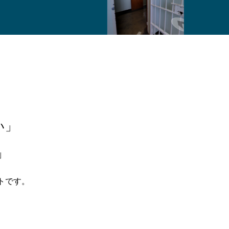
い」
」
トです。