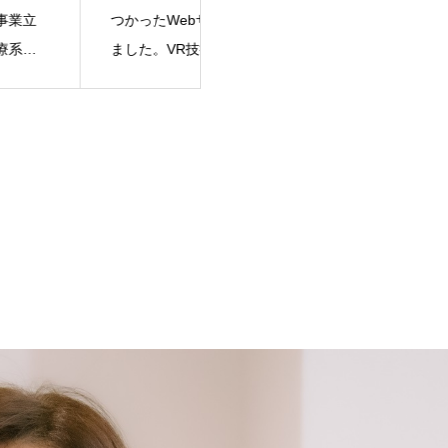
たWebサイトをまとめてみ
常のアクティビティ体験ができる
。VR技術はいろいろなとこ
VR動画を集めてみた。スカイダ
ビングや