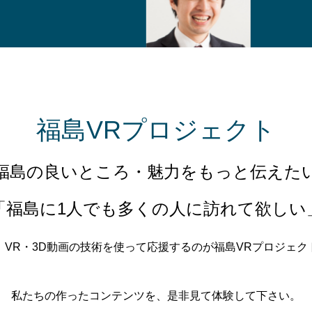
福島VRプロジェクト
福島の良いところ・魅力をもっと伝えた
「福島に1人でも多くの人に訪れて欲しい
、VR・3D動画の技術を使って応援するのが福島VRプロジェク
私たちの作ったコンテンツを、是非見て体験して下さい。