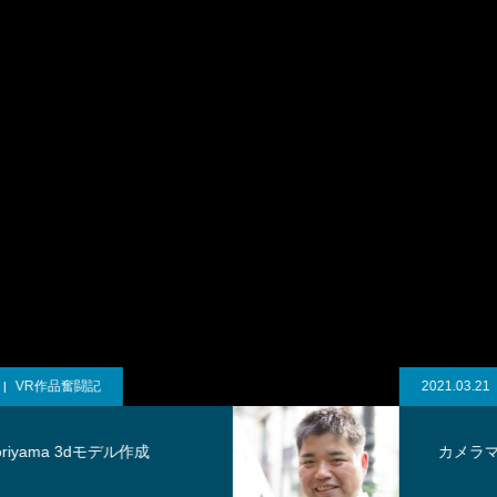
2021.03.21
福島VRプロジェクトメンバー
カメラマン：鈴木賢一朗