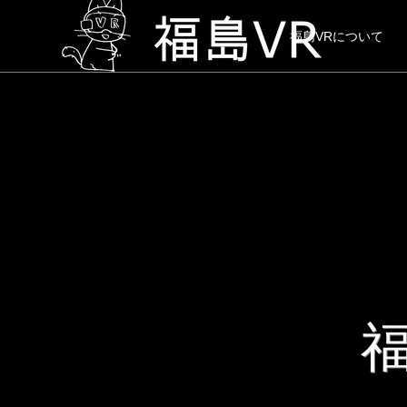
福島VRについて